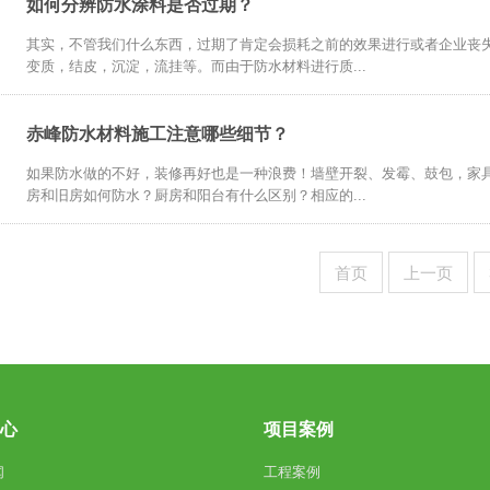
如何分辨防水涂料是否过期？
其实，不管我们什么东西，过期了肯定会损耗之前的效果进行或者企业丧
变质，结皮，沉淀，流挂等。而由于防水材料进行质...
赤峰防水材料施工注意哪些细节？
如果防水做的不好，装修再好也是一种浪费！墙壁开裂、发霉、鼓包，家
房和旧房如何防水？厨房和阳台有什么区别？相应的...
首页
上一页
中心
项目案例
闻
工程案例