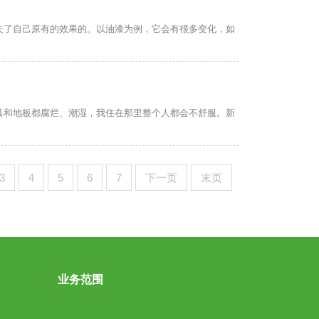
失了自己原有的效果的。以油漆为例，它会有很多变化，如
具和地板都腐烂、潮湿，我住在那里整个人都会不舒服。新
3
4
5
6
7
下一页
末页
业务范围