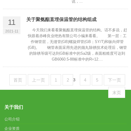
说，...
关于聚氨酯直埋保温管的结构组成
11
今天我们来看看聚氨酯直埋保温管的结构。话不多说，赶
2021-11
快跟着赤峰良业绝热有限公司小编来看看。 第一层：工
作钢管层，无缝管(GB)螺旋焊管(GB；SY/T)和纵向焊管
(GB)。 钢管表面采用先进的抛丸除锈技术处理后，钢管
的除锈等级可达到GB标准中的Sa2级，表面粗糙度可达到
GB6060.5-88标准中的R=12....
首页
上一页
1
2
3
4
5
下一页
末页
关于我们
公司介绍
企业资质