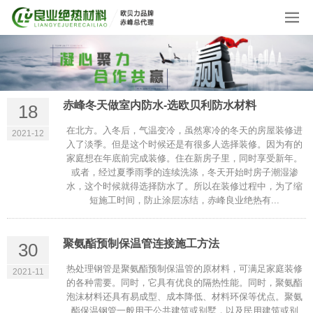
赤峰冬天做室内防水-选欧贝利防水材料
18
在北方。入冬后，气温变冷，虽然寒冷的冬天的房屋装修进
2021-12
入了淡季。但是这个时候还是有很多人选择装修。因为有的
家庭想在年底前完成装修。住在新房子里，同时享受新年。
或者，经过夏季雨季的连续洗涤，冬天开始时房子潮湿渗
水，这个时候就得选择防水了。所以在装修过程中，为了缩
短施工时间，防止涂层冻结，赤峰良业绝热有...
聚氨酯预制保温管连接施工方法
30
热处理钢管是聚氨酯预制保温管的原材料，可满足家庭装修
2021-11
的各种需要。同时，它具有优良的隔热性能。同时，聚氨酯
泡沫材料还具有易成型、成本降低、材料环保等优点。聚氨
酯保温钢管一般用于公共建筑或别墅，以及民用建筑或别