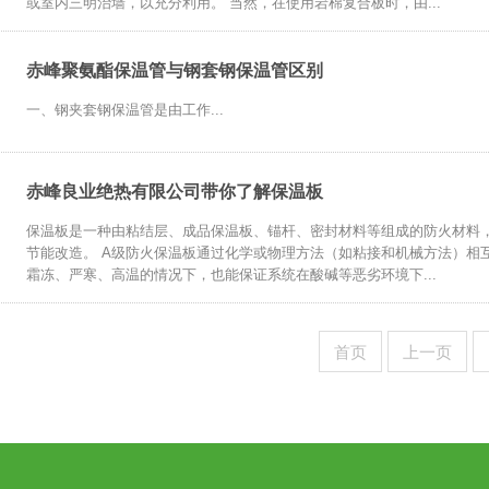
或室内三明治墙，以充分利用。 当然，在使用岩棉复合板时，由...
赤峰聚氨酯保温管与钢套钢保温管区别
一、钢夹套钢保温管是由工作...
赤峰良业绝热有限公司带你了解保温板
保温板是一种由粘结层、成品保温板、锚杆、密封材料等组成的防火材料
节能改造。 A级防火保温板通过化学或物理方法（如粘接和机械方法）相
霜冻、严寒、高温的情况下，也能保证系统在酸碱等恶劣环境下...
首页
上一页