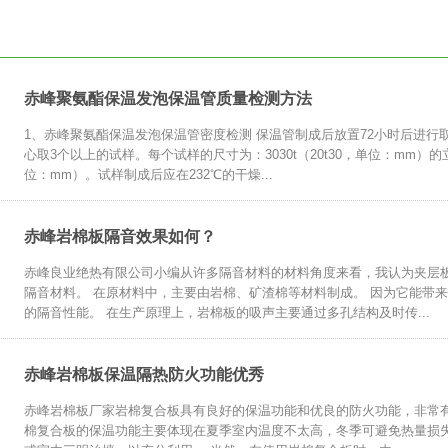
赤峰聚氨酯保温发泡保温管质量检测方法
1、赤峰聚氨酯保温发泡保温管密度检测 保温管制成后放置72小时后进行
心取3个以上的试样。每个试样的尺寸为：3030t（20t30，单位：mm）的
位：mm）。试样制成后应在232℃的干燥...
赤峰岩棉板隔音效果如何？
赤峰良业绝热有限公司小编从许多隔音材料的材料角度来看，我认为夹层
隔音材料。 在原材料中，主要由岩棉、矿渣棉等材料制成。 因为它能带
的隔音性能。 在生产原理上，岩棉板的吸声主要通过多孔结构及时传...
赤峰岩棉板保温隔热防火功能优秀
赤峰岩棉板厂家岩棉复合板具有良好的保温功能和优良的防火功能，非常
棉复合板的保温功能主要体现在夏季室内温度不太高，冬季可避免热量损