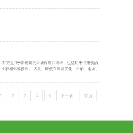
，不仅适用于新建筑的外墙保温和装饰，也适用于旧建筑的
互比较相似或接近。 因此，即使在温度变化、日晒、雨淋、
1
2
3
4
5
下一页
末页