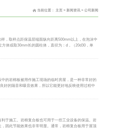
当前位置：
主页
>
新闻资讯
>
公司新闻
取样，取样点距保温层端面纵向距离500mm以上，在泡沫中
立方体或取30mm长的圆柱体，直径为：d，（20d30，单
板中的岩棉板被用作施工现场的临时房屋，是一种非常好的
来良好的隔音和吸音效果，所以它能更好地反映使用过程中
有利于施工。岩棉复合板也可用于一些工业设备的保温。岩
失，因此节能效果也非常明显。通常，岩棉复合板用于屋顶